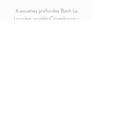
6 assiettes profondes Boch La
Louvière, modèle Copenhague -
Ce modèle a été produit pendant
pendant de longues années mais
le cachet montre que celles-ci
datent de l'après-guerre (1945-
50) - Dimensions : 23 cm de
diamètre - Vendues par 6
(18 disponibles au total)
Livraison
Envoi possible : l'objet sera protégé
au maximum mais La Bohèmerie
décline toute responsabilité en cas
de casse.