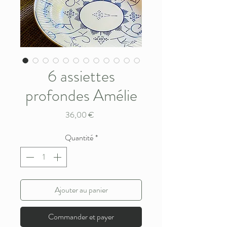
6 assiettes
profondes Amélie
Prix
36,00 €
Quantité
*
Ajouter au panier
Commander et payer