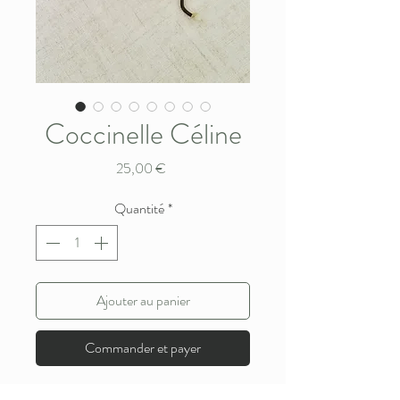
Coccinelle Céline
Prix
25,00 €
Quantité
*
Ajouter au panier
Commander et payer
Coccinelle métallique à remonter