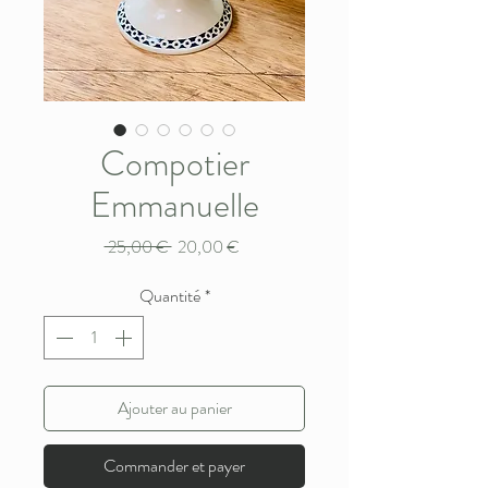
Compotier
Emmanuelle
Prix
Prix
 25,00 € 
20,00 €
original
promotionnel
Quantité
*
Ajouter au panier
Commander et payer