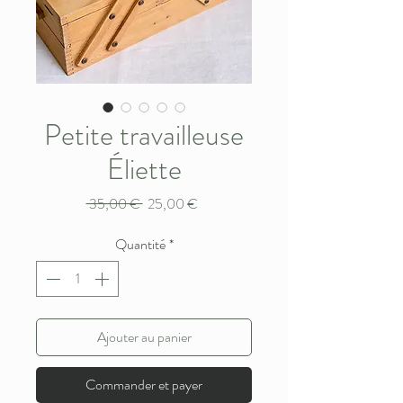
Petite travailleuse
Éliette
Prix
Prix
 35,00 € 
25,00 €
original
promotionnel
Quantité
*
Ajouter au panier
Commander et payer