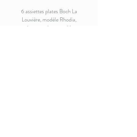
6 assiettes plates Boch La
Louvière, modèle Rhodia,
représentant des roses bleues
(certaines sont ouvertes et
d'autres fermées) - Il s'agit d'un
modèle produit en Belgique dans
les années 1920-30 -
Dimensions : 23 cm de diamètre
- Vendues par 6 (12 disponibles
au total)
Livraison
Envoi possible : l'objet sera protégé
au maximum mais La Bohèmerie
décline toute responsabilité en cas