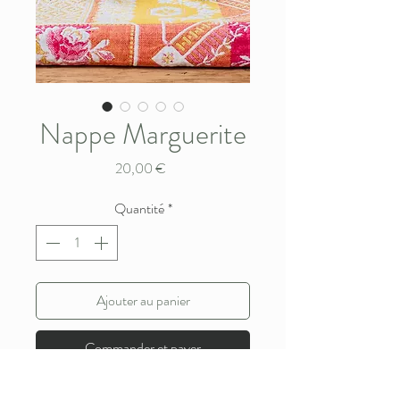
Nappe Marguerite
Prix
20,00 €
Quantité
*
Ajouter au panier
Commander et payer
Très belle nappe épaisse rose et